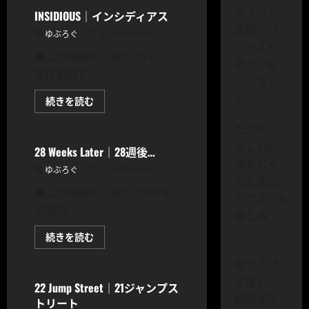
コ
読
ちょっと
ン
INSIDIOUS｜インシディアス
む
プ
危険なフ
リ
ゆぶろぐ
2026年6月16日
ー
レーズも
ト・
■この映画のご紹介 ラム一
ア
あえて紹
ン
家は新居に
ノ
介しまし
ウ
た。
ン
INSIDIOUS
続きを読む
に
｜
CODOC
つ
イ
い
ただ今、
ン
て
シ
新しい記
さ
デ
28 Weeks Later｜28週後…
ら
ィ
事をどん
に
ア
ゆぶろぐ
2026年6月16日
読
ス
どん追加
む
に
■この映画のご紹介 2007年
つ
中です。お
い
公開の
楽しみ
て
さ
に！
ら
28
続きを読む
に
Weeks
CODOC
読
Later
取り上げ
む
｜
28
てほしい
週
22 Jump Street｜21ジャンプス
後…
映画があ
トリート
に