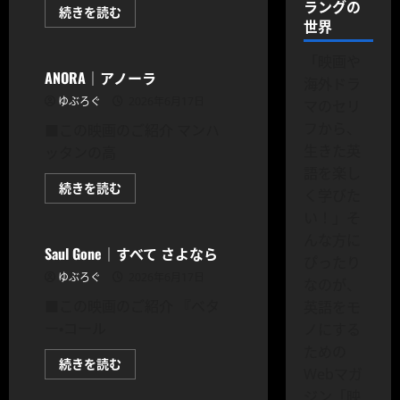
ラングの
Chicanery
続きを読む
｜
世界
CODOC
邦
題
「映画や
な
し
ANORA｜アノーラ
海外ドラ
に
つ
ゆぶろぐ
2026年6月17日
マのセリ
い
て
フから、
■この映画のご紹介 マンハ
さ
ら
生きた英
ッタンの高
に
語を楽し
読
む
ANORA
続きを読む
く学びた
｜
CODOC
ア
い！」そ
ノ
ー
んな方に
ラ
Saul Gone｜すべて さよなら
ぴったり
に
つ
ゆぶろぐ
2026年6月17日
なのが、
い
て
■この映画のご紹介 『ベタ
英語をモ
さ
ら
ー・コール
ノにする
に
読
ための
む
Saul
続きを読む
Webマガ
Gone
CODOC
｜
ジン「映