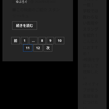
ゆぶろぐ
2026年6月16日
リ
一冊！
ー・
■この映画のご紹介 スタン
ウ
学校では
ー
リー・キュ
マ
教わらな
ン
い表現や
に
2010:
続きを読む
つ
The
スラング
い
Year
て
を紹介！
We
さ
投
Make
ら
前
1
…
8
9
10
こんな人
Contact
に
｜
読
におすす
11
12
次
稿
2010
む
年
め！
に
の
つ
・映画を字
い
幕なしで
て
ペ
さ
理解した
ら
に
い
ー
読
む
・ネイティ
ジ
ブが使う
表現を身
送
につけた
い