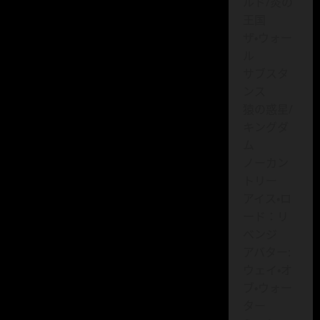
ルド/炎の
王国
ザ・ウォー
ル
サブスタ
ンス
猿の惑星/
キングダ
ム
ノーカン
トリー
アイス・ロ
ード：リ
ベンジ
アバター:
ウェイ・オ
ブ・ウォー
ター