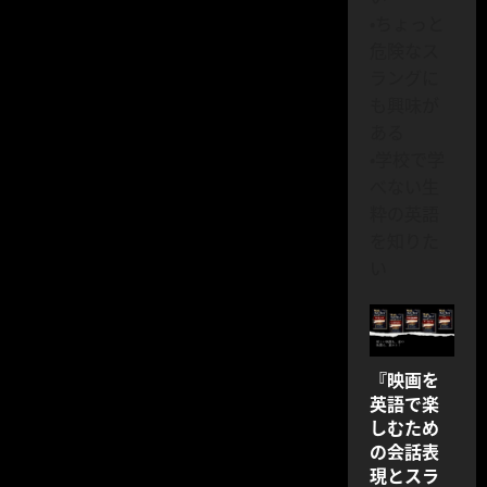
り
・ちょっと
危険なス
ラングに
も興味が
ある
・学校で学
べない生
粋の英語
を知りた
い
『映画を
英語で楽
しむため
の会話表
現とスラ