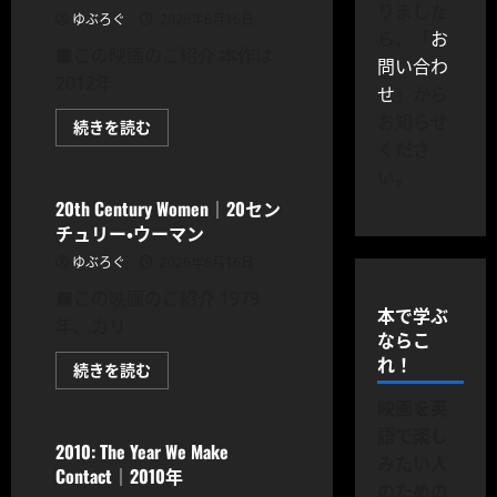
つ
りました
ゆぶろぐ
2026年6月16日
い
ら、「
お
て
■この映画のご紹介 本作は
さ
問い合わ
ら
2012年
に
せ
」から
読
む
お知らせ
22
続きを読む
Jump
くださ
CODOC
Street
｜
い。
21
ジ
20th Century Women｜20セン
ャ
チュリー・ウーマン
ン
プ
ゆぶろぐ
2026年6月16日
ス
ト
■この映画のご紹介 1979
リ
ー
本で学ぶ
年、カリ
ト
ならこ
に
つ
れ！
20th
続きを読む
い
Century
て
CODOC
Women
さ
映画を英
｜
ら
20
語で楽し
に
セ
2010: The Year We Make
読
ン
みたい人
む
Contact｜2010年
チ
のための
ュ