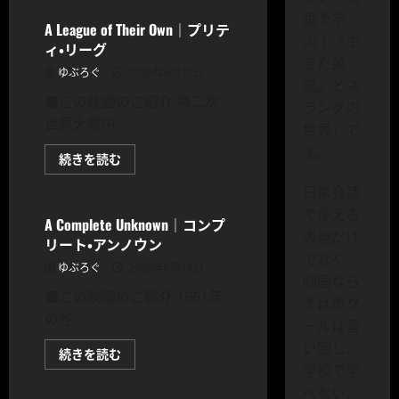
す
べ
画で学
て
A League of Their Own｜プリテ
さ
ぶ！『生
ィ・リーグ
よ
きた英
な
ゆぶろぐ
2026年6月17日
ら
語』とス
に
■この映画のご紹介 第二次
つ
ラングの
い
世界大戦中
て
世界」で
さ
ら
す。
A
続きを読む
に
League
読
CODOC
of
む
日常会話
Their
Own
で使える
｜
A Complete Unknown｜コンプ
プ
表現だけ
リート・アンノウン
リ
テ
でなく、
ゆぶろぐ
2026年6月16日
ィ・
映画なら
リ
■この映画のご紹介 1961年
ー
ではのク
グ
の冬、
に
ールは言
つ
い
い回し、
A
続きを読む
て
Complete
学校で学
さ
CODOC
Unknown
ら
｜
べない、
に