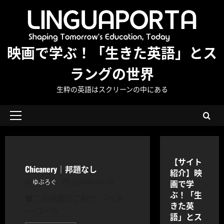
内
容
を
ス
映画で学ぶ！「生きた英語」とス
キ
ッ
ラングの世界
プ
生粋の英語はスクリーンの中にある
メ
イ
FREE
ン
メ
【サイト
Chicanery｜邦題なし
ニ
紹介】映
ュ
画で学
ゆぶろぐ
2026年6月17日
ー
ぶ！「生
■この映画のご紹介 『ベタ
きた英
ー・コール
語」とス