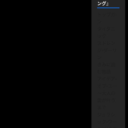
ング』
トップガ
ン
タイタニ
ック
ストレン
ジ・ダーリ
ン
きみに読
む物語
アイデア・
オブ・ユー
～大人の
愛が叶う
まで
ジュラシ
ック・ワー