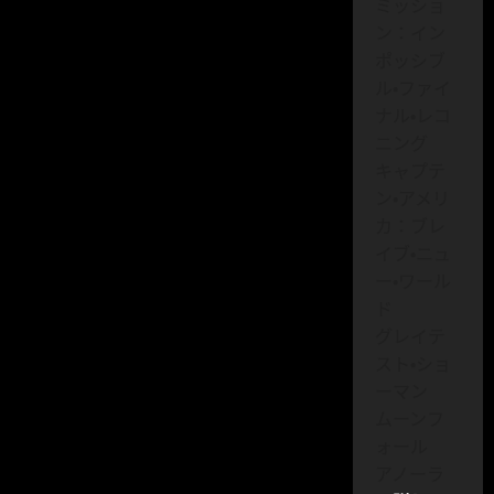
ミッショ
ン：イン
ポッシブ
ル・ファイ
ナル・レコ
ニング
キャプテ
ン・アメリ
カ：ブレ
イブ・ニュ
ー・ワール
ド
グレイテ
スト・ショ
ーマン
ムーンフ
ォール
アノーラ