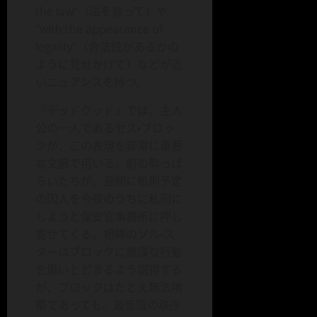
the law”（法を装って）や
“with the appearance of
legality”（合法性があるかの
ように見せかけて）などが近
いニュアンスを持つ。
『デッドウッド』では、主人
公の一人であるセス・ブロッ
クが、この表現を非常に重要
な文脈で用いる。町の酔っぱ
らいたちが、翌朝に処刑予定
の囚人を今夜のうちに私刑に
しようと保安官事務所に押し
寄せてくる。相棒のソル・ス
ターはブロックに無謀な行動
を思いとどまるよう説得する
が、ブロックはたとえ無法地
帯であっても、最低限の秩序