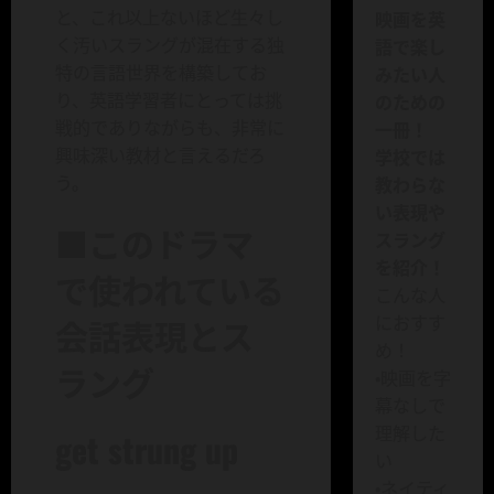
と、これ以上ないほど生々し
映画を英
く汚いスラングが混在する独
語で楽し
特の言語世界を構築してお
みたい人
り、英語学習者にとっては挑
のための
戦的でありながらも、非常に
一冊！
興味深い教材と言えるだろ
学校では
う。
教わらな
い表現や
■このドラマ
スラング
を紹介！
で使われている
こんな人
会話表現とス
におすす
め！
ラング
・映画を字
幕なしで
理解した
get strung up
い
・ネイティ