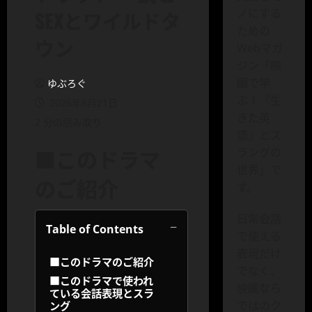
ノにする
SEXとワイルドタ
ための
ウン
Webマガ
ジン「映
画で学
ゆぶろぐ
ぶ！『生
2026年6月21日
きた英
2 分の読み取り
語』とス
■このドラマ
ラングの
世界」で
のご紹介
す。
日常会話
−
Table of Contents
で使える
表現だけ
■このドラマのご紹介
でなく、
■このドラマで使われ
映画なら
ている会話表現とスラ
ではのク
ング