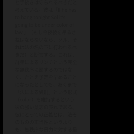
と手続きは守られるべきだと
考えている。彼は「If he has
to hang tonight Sol it’s
going to be under color of
law.」（もし今夜彼を吊るさ
ねばならないなら、ソル、そ
れは法の名の下に行われるべ
きだ）と断言する。これは、
群衆によるリンチという完全
な無秩序に屈するのではな
く、たとえ予定を早めること
になったとしても、あくまで
「法による処刑」という形式
（color）を維持するという
彼の強い意志の表れである。
彼にとっての正義とは、法そ
のものの正当性というより
も、無秩序な暴力に対する最