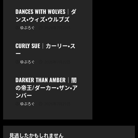
シ
DANCES WITH WOLVES｜ダ
ンス・ウィズ・ウルブズ
ョ
ゆぶろぐ
2026年7月23日
CODOC
ン
CURLY SUE｜カーリー・ス
ー
ゆぶろぐ
2026年7月22日
CODOC
DARKER THAN AMBER｜闇
の帝王/ダーカー・ザン・ア
ンバー
ゆぶろぐ
2026年7月21日
見逃したかもしれません