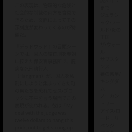
愛が叶う
この表現は、物理的な危険と
まで
社会的な制裁の両方を含意で
ジュラシ
きるため、文脈によってその
ック・ワー
深刻度が変わってくるのが特
ルド/炎の
徴だ。
王国
ザ・ウォー
『デッドウッド』の冒頭シー
ル
ンでは、囚人の絞首刑を翌朝
サブスタ
に控えた保安官事務所で、臆
ンス
病な死刑執行人
猿の惑星/
（Hangman）が、囚人を私
キングダ
刑にしようと集まってきた町
ム
の男たちを恐れてセス・ブロ
ノーカン
ックに不平を言う場面でこの
トリー
表現が使われる。彼は「My
アイス・ロ
deal with the judge was
ード：リ
twelve dollars to hang this
ベンジ
prick, not to get strung up