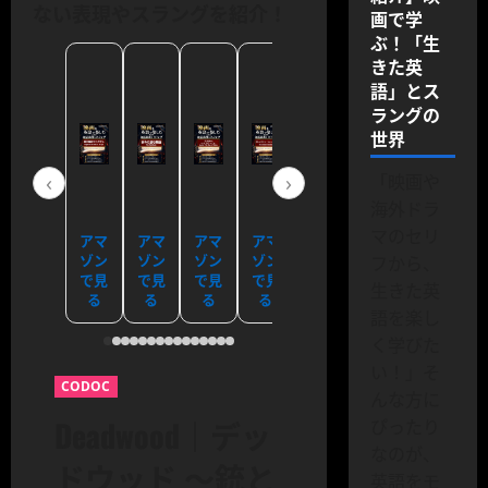
ない表現やスラングを紹介！
画で学
ぶ！「生
きた英
語」とス
ラングの
世界
‹
›
「映画や
海外ドラ
マのセリ
アマ
アマ
アマ
アマ
アマ
アマ
アマ
ゾン
ゾン
ゾン
ゾン
ゾン
ゾン
ゾン
フから、
で見
で見
で見
で見
で見
で見
で見
生きた英
る
る
る
る
る
る
る
語を楽し
く学びた
い！」そ
CODOC
んな方に
Deadwood｜デッ
ぴったり
なのが、
ドウッド 〜銃と
英語をモ