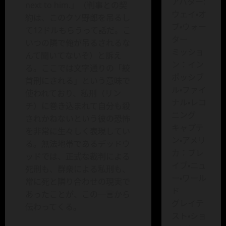
アバター:
next to him.」（判事との契
ウェイ・オ
約は、このクソ野郎を吊るし
ブ・ウォー
て12ドルもらうって話だ。こ
ター
いつの隣で俺が吊るされるな
ミッショ
んて聞いてないぞ）と訴え
ン：イン
る。ここでは文字通りの「絞
ポッシブ
首刑にされる」という意味で
ル・ファイ
使われており、私刑（リン
ナル・レコ
チ）に巻き込まれて自分も殺
ニング
されかねないという彼の恐怖
キャプテ
を非常に生々しく表現してい
ン・アメリ
る。無法地帯であるデッドウ
カ：ブレ
ッドでは、正式な裁判による
イブ・ニュ
死刑も、群衆による私刑も、
ー・ワール
常に死と隣り合わせの現実で
ド
あったことが、この一言から
グレイテ
伝わってくる。
スト・ショ