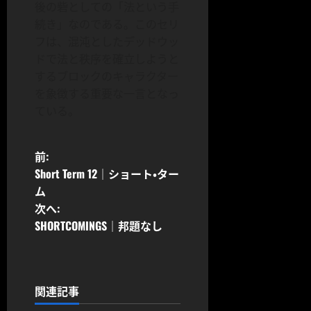
後の砦としての「法という手
続き」なのである。このセリ
フは、混沌としたデッドウッ
ドで法と秩序を確立しようと
するブロックのキャラクター
を象徴する重要な一言となっ
ている。
投
前:
Short Term 12｜ショート・ター
稿
ム
次へ:
ナ
SHORTCOMINGS｜邦題なし
ビ
ゲ
関連記事
ー
CODOC