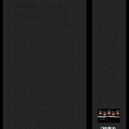
絞首刑にされる、
ブが使う
吊るし上げられる
表現を身
につけた
get strung up は、文字通り
い
には「ロープで吊るされ
・ちょっと
る」、つまり「絞首刑に処さ
危険なス
れる」という意味で使われる
ラングに
表現である。西部劇の文脈で
も興味が
は非常に直接的な意味で登場
ある
するが、現代の日常会話では
・学校で学
比喩的に「ひどく罰せられ
べない生
る」「社会的に吊るし上げら
粋の英語
れる」「厳しく批判される」
を知りた
といった意味で使われること
い
が多い。特に、組織や上司か
ら厳しい処分を受けたり、メ
ディアや世間から袋叩きにさ
れたりする状況を指すのに適
『映画を