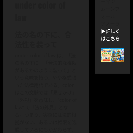
under color of
ーマン
ムーンフ
law
ォール
アノーラ
▶詳しく
法の名の下に、合
はこちら
法性を装って
under color of law は、「法
の名の下に」「合法的な権限
があるかのように装って」と
いう意味を持つ、やや格式張
った法律用語である。color
はこの文脈では「見せかけ」
「外観」を意味し、”color of
law” で「法の外見」とな
る。つまり、実際には法的根
拠がない、あるいは権限を逸
脱しているにもかかわらず、