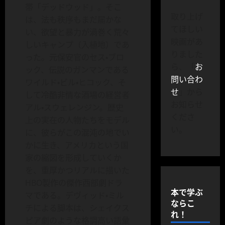
帯「デッドウッド」。そこ
取り上げ
は、法も秩序もまだ届かな
てほしい
い、欲望と暴力が渦巻く荒々
映画があ
しいキャンプ（入植地）であ
りました
った。元保安官のセス・ブロ
ら、「
お
ック、伝説のガンマンである
問い合わ
ワイルド・ビル・ヒコック、そ
せ
」から
して冷酷非情な酒場の経営者
お知らせ
アル・スウェレンジン。歴史
くださ
上の実在の人物たちをモデル
い。
に、彼らがこの混沌の地でい
かに生き、アメリカという国
家の縮図を形成していくか
を、重厚かつリアルに描いた
HBO製作の傑作西部劇ドラ
本で学ぶ
マである。デヴィッド・ミル
ならこ
チによる脚本は、シェイクス
れ！
ピア劇のような格調高い語彙