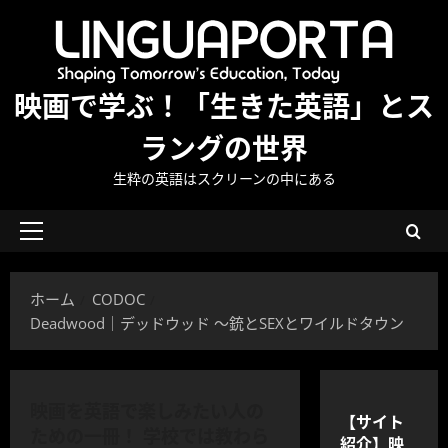
内
容
を
ス
映画で学ぶ！「生きた英語」とス
キ
ッ
ラングの世界
プ
生粋の英語はスクリーンの中にある
メ
イ
ン
ホーム
CODOC
メ
Deadwood｜デッドウッド 〜銃とSEXとワイルドタウン
ニ
ュ
ー
映画を英語で楽しみたい人の
【サイト
ための一冊！ 学校では教わら
紹介】映