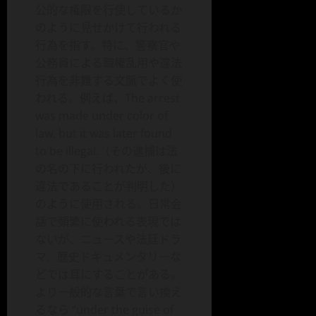
公的な権限を行使しているか
のように見せかけて行われる
行為を指す。特に、警察官や
公務員による職権乱用や違法
行為を非難する文脈でよく使
われる。例えば、The arrest
was made under color of
law, but it was later found
to be illegal.（その逮捕は法
の名の下に行われたが、後に
違法であることが判明した）
のように使用される。日常会
話で頻繁に使われる表現では
ないが、ニュースや法廷ドラ
マ、歴史ドキュメンタリーな
どでは耳にすることがある。
より一般的な言葉で言い換え
るなら “under the guise of