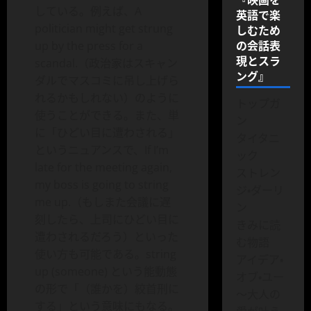
している。例えば、A
英語で楽
politician might get strung
しむため
の会話表
up by the press for a
現とスラ
scandal.（政治家はスキャン
ング』
ダルでマスコミに吊し上げら
れるかもしれない）のように
トップガ
使うことができる。また、単
ン
に「ひどい目に遭わされる」
タイタニ
というニュアンスで、If I’m
ック
late for the meeting again,
ストレン
my boss is going to string
ジ・ダーリ
me up.（もしまた会議に遅
ン
刻したら、上司にひどい目に
きみに読
遭わされるだろう）といった
む物語
使い方も可能である。string
アイデア・
up (someone) という能動態
オブ・ユー
の形で「（誰かを）絞首刑に
～大人の
する」という意味にもなる。