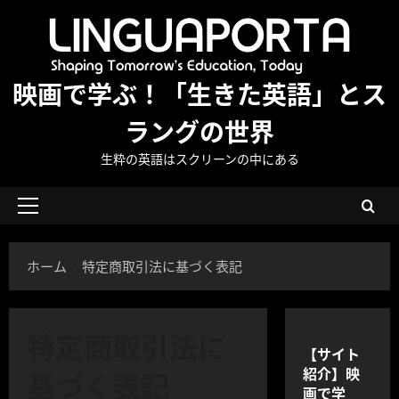
内
容
を
ス
映画で学ぶ！「生きた英語」とス
キ
ッ
ラングの世界
プ
生粋の英語はスクリーンの中にある
メ
イ
ン
ホーム
特定商取引法に基づく表記
メ
ニ
ュ
特定商取引法に
ー
【サイト
紹介】映
基づく表記
画で学