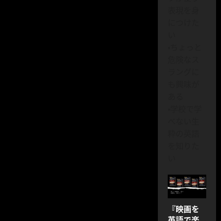
表現を身
につけた
い
・ちょっと
危険なス
ラングに
も興味が
ある
・学校で学
べない生
粋の英語
を知りた
い
『映画を
英語で楽