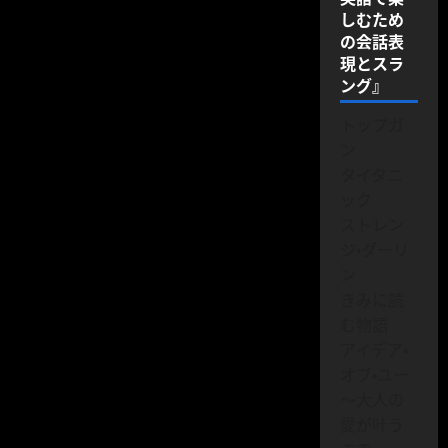
しむため
の会話表
現とスラ
ング』
トップガ
ン
タイタニ
ック
ストレン
ジ・ダーリ
ン
きみに読
む物語
アイデア・
オブ・ユー
～大人の
愛が叶う