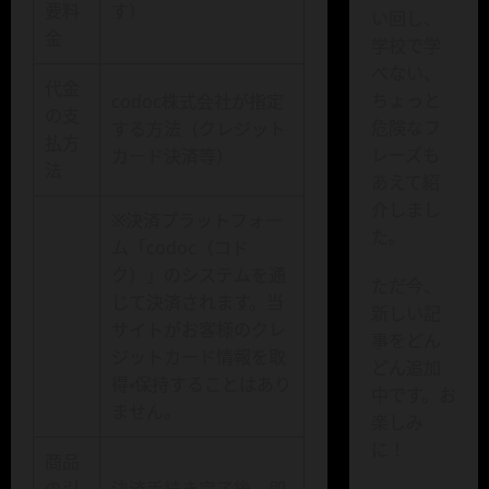
要料
す）
い回し、
金
学校で学
べない、
代金
ちょっと
codoc株式会社が指定
の支
危険なフ
する方法（クレジット
払方
レーズも
カード決済等）
法
あえて紹
介しまし
※決済プラットフォー
た。
ム「codoc（コド
ク）」のシステムを通
ただ今、
じて決済されます。当
新しい記
サイトがお客様のクレ
事をどん
ジットカード情報を取
どん追加
得・保持することはあり
中です。お
ません。
楽しみ
に！
商品