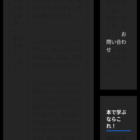
の引
決済手続き完了後、即
取り上げ
き渡
時に当サイト上にて閲
てほしい
し時
覧可能となります。
映画があ
期
りました
ら、「
お
返品・
デジタルコンテンツの
問い合わ
交換・
性質上、購入・決済完了
せ
」から
キャ
後の返品、返金、交換
お知らせ
ンセ
には応じられません。
くださ
ル
い。
サブスクリプションの
解約は、codocのマイ
ページからいつでもお
客様ご自身で行うこと
本で学ぶ
が可能です。解約後も
ならこ
有効期限まではコンテ
れ！
ンツをご利用いただけ
ます。また、月の途中
映画を英