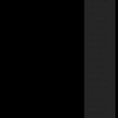
ウェイ・オ
ブ・ウォー
ター
ミッショ
ン：イン
ポッシブ
ル・ファイ
ナル・レコ
ニング
キャプテ
ン・アメリ
カ：ブレ
イブ・ニュ
ー・ワール
ド
グレイテ
スト・ショ
ーマン