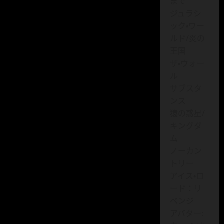
まで
ジュラシ
ック・ワー
ルド/炎の
王国
ザ・ウォー
ル
サブスタ
ンス
猿の惑星/
キングダ
ム
ノーカン
トリー
アイス・ロ
ード：リ
ベンジ
アバター: