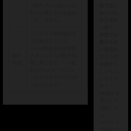
で解約された場合の日
語で楽し
割り計算による返金は
みたい人
いたしません。
のための
一冊！
コンテンツの閲覧およ
学校では
び決済システムは、
教わらな
codoc株式会社が提供
い表現や
動作
するシステムの動作環
スラング
環境
境に準じます。（一般
を紹介！
的なPC・スマートフォ
こんな人
ンのブラウザでご利用
におすす
いただけます）
め！
・映画を字
幕なしで
理解した
い
・ネイティ
ブが使う