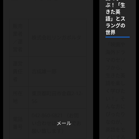
ぶ！「生
きた英
語」とス
ラングの
販売
世界
業者
株式会社リンガポルタ
／運
「映画や
営者
海外ドラ
マのセリ
運営
フから、
責任
吉成雄一郎
生きた英
者
語を楽し
く学びた
所在
東京都町田市金森2-12-
い！」そ
地
56
んな方に
ぴったり
042-860-6821 （お問
電話
なのが、
い合わせは
メール
でお
番号
英語をモ
願い致します）
ノにする