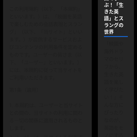
ぶ！「生
この利用規約（以下、「本規約」
きた英
といいます。）は、「映画を英語
語」とス
で楽しむための会話表現とスラン
ラングの
世界
グ」（以下、「当サイト」といい
ます。）が提供するサービスおよ
「映画や
びコンテンツの利用条件を定める
海外ドラ
ものです。ユーザーの皆さま（以
マのセリ
下、「ユーザー」といいます。）
フから、
には、本規約に従って当サイトを
生きた英
ご利用いただきます。
語を楽し
く学びた
第1条（適用）
い！」そ
んな方に
本規約は、ユーザーと当サイト
ぴったり
との間の、当サイトの利用に関わ
なのが、
る一切の関係に適用されるものと
英語をモ
します。
ノにする