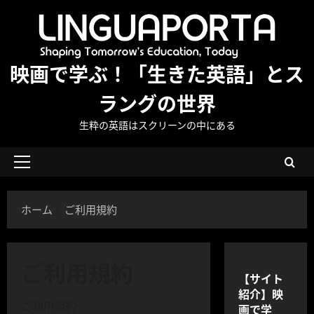
内
容
を
ス
映画で学ぶ！「生きた英語」とス
キ
ッ
ラングの世界
プ
生粋の英語はスクリーンの中にある
メ
イ
ン
ホーム
ご利用規約
メ
ニ
ュ
ご利用規約
ー
【サイト
紹介】映
ご利用規約
画で学