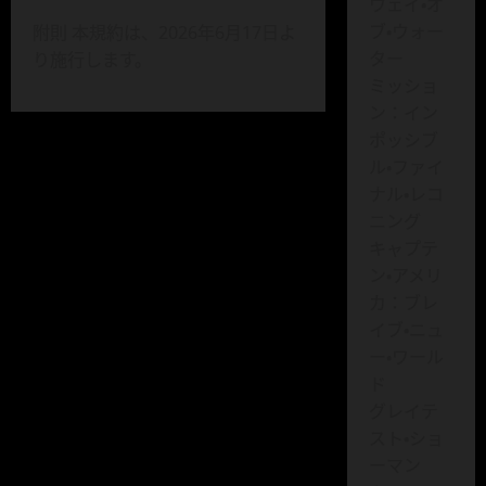
ウェイ・オ
ブ・ウォー
附則 本規約は、2026年6月17日よ
ター
り施行します。
ミッショ
ン：イン
ポッシブ
ル・ファイ
ナル・レコ
ニング
キャプテ
ン・アメリ
カ：ブレ
イブ・ニュ
ー・ワール
ド
グレイテ
スト・ショ
ーマン