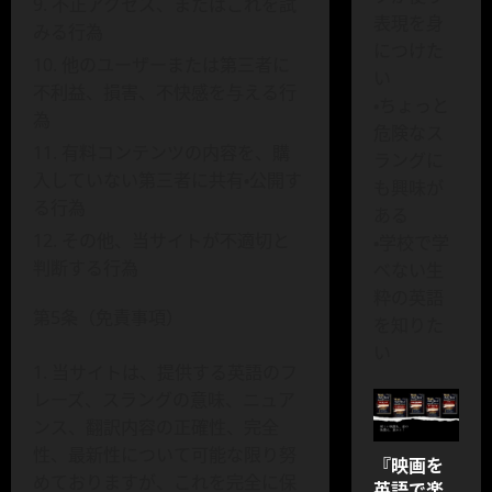
不正アクセス、またはこれを試
表現を身
みる行為
につけた
他のユーザーまたは第三者に
い
不利益、損害、不快感を与える行
・ちょっと
為
危険なス
有料コンテンツの内容を、購
ラングに
入していない第三者に共有・公開す
も興味が
る行為
ある
その他、当サイトが不適切と
・学校で学
判断する行為
べない生
粋の英語
第5条（免責事項）
を知りた
い
当サイトは、提供する英語のフ
レーズ、スラングの意味、ニュア
ンス、翻訳内容の正確性、完全
性、最新性について可能な限り努
『映画を
めておりますが、これを完全に保
英語で楽