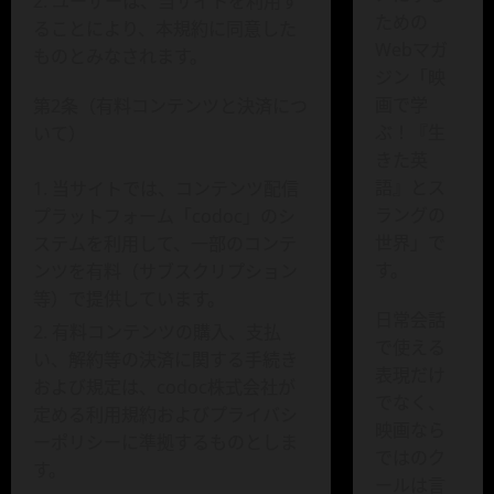
ユーザーは、当サイトを利用す
ための
ることにより、本規約に同意した
Webマガ
ものとみなされます。
ジン「映
画で学
第2条（有料コンテンツと決済につ
ぶ！『生
いて）
きた英
語』とス
当サイトでは、コンテンツ配信
ラングの
プラットフォーム「codoc」のシ
世界」で
ステムを利用して、一部のコンテ
す。
ンツを有料（サブスクリプション
等）で提供しています。
日常会話
有料コンテンツの購入、支払
で使える
い、解約等の決済に関する手続き
表現だけ
および規定は、codoc株式会社が
でなく、
定める利用規約およびプライバシ
映画なら
ーポリシーに準拠するものとしま
ではのク
す。
ールは言