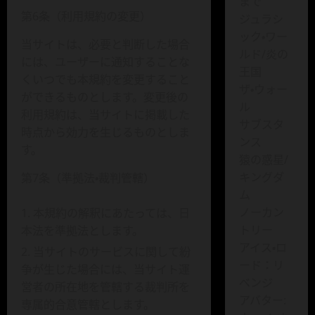
まで
第6条（利用規約の変更）
ジュラシ
ック・ワー
当サイトは、必要と判断した場合
ルド/炎の
には、ユーザーに通知することな
王国
くいつでも本規約を変更すること
ザ・ウォー
ができるものとします。変更後の
ル
利用規約は、当サイトに掲載した
サブスタ
時点から効力を生じるものとしま
ンス
す。
猿の惑星/
キングダ
第7条（準拠法・裁判管轄）
ム
ノーカン
本規約の解釈にあたっては、日
トリー
本法を準拠法とします。
アイス・ロ
当サイトのサービスに関して紛
ード：リ
争が生じた場合には、当サイト運
ベンジ
営者の所在地を管轄する裁判所を
アバター:
専属的合意管轄とします。