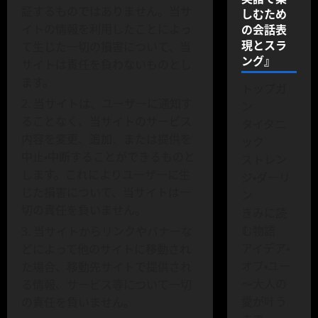
証するものではありません。当サ
しむため
の会話表
イトの情報を利用したことによっ
現とスラ
て生じた一切の損害について、当
ング』
サイトは責任を負わないものとし
ます。
トップガ
当サイトは、ユーザーに通知す
ン
ることなく、当サイトのサービス
タイタニ
内容を変更、追加、または提供を
ック
中止・中断することができるものと
ストレン
します。これによりユーザーに生
ジ・ダーリ
じた損害について、当サイトは一
ン
切の責任を負いません。
きみに読
む物語
当サイトからリンクやバナーな
アイデア・
どによって他のサイトに移動され
オブ・ユー
た場合、移動先サイトで提供され
～大人の
る情報、サービス等について一切
愛が叶う
の責任を負いません。