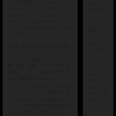
決済に関するトラブルや、
い回し、
codocのアカウントに関するお問
学校で学
い合わせについては、当サイトで
べない、
は対応できかねる場合があり、ユ
ちょっと
ーザーはcodocの定める窓口へ問
危険なフ
い合わせるものとします。
レーズも
あえて紹
第3条（著作権および知的財産権）
介しまし
た。
当サイトに掲載されている文
章、解説、画像、デザイン等の著
ただ今、
作権は、当サイトの運営者または
新しい記
正当な権利者に帰属します。
事をどん
当サイト内で引用している映画
どん追加
のセリフ、タイトル、画像等に関
中です。お
する著作権および知的財産権は、
楽しみ
それぞれの映画製作者・配給会社等
に！
の正当な権利者に帰属します。当