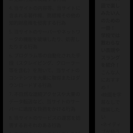
語で楽し
当サイトの内容等、当サイトに
みたい人
含まれる著作権、商標権その他の
のための
知的財産権を侵害する行為
一冊！
当サイトのサーバーやネットワ
学校では
ークの機能を破壊したり、妨害し
教わらな
たりする行為
い表現や
プログラム等の自動化された手
スラング
段（スクレイピング、クローラー
を紹介！
等を含む）を用いて、当サイトの
こんな人
コンテンツを大量に取得またはダ
におすす
ウンロードする行為
め！
不自然な連続アクセスや大量の
・映画を字
データ転送など、当サイトのサー
幕なしで
バーに過度な負担をかける行為
理解した
い
当サイトのサービスの運営を妨
・ネイティ
害するおそれのある行為
ブが使う