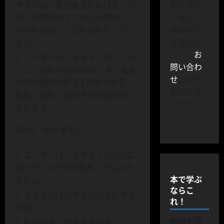
取り上げ
サイトは、著作権法における「引
てほしい
用」の範囲内でこれらを使用し、
映画があ
学習を目的とした解説を行ってい
りました
ます。
ら、「
お
ユーザーは、当サイトのコンテ
問い合わ
ンツ（有料・無料問わず）を、私的
せ
」から
利用の範囲を超えて無断で複製、
お知らせ
転載、配布、販売する行為を固く
くださ
禁じます。
い。
第4条（禁止事項）
ユーザーは、当サイトの利用に
あたり、以下の行為をしてはなり
本で学ぶ
ません。
ならこ
法令または公序良俗に違反する
れ！
行為
映画を英
犯罪行為に関連する行為